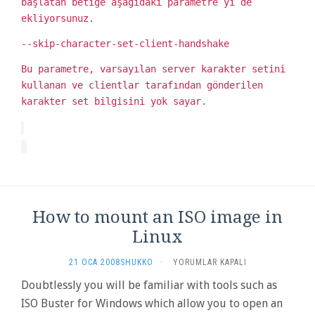
başlatan betiğe aşağıdaki parametre yi de
ekliyorsunuz.
--skip-character-set-client-handshake
Bu parametre, varsayılan server karakter setini
kullanan ve clientlar tarafından gönderilen
karakter set bilgisini yok sayar.
How to mount an ISO image in
Linux
HOW
21 OCA 2008
SHUKKO
·
YORUMLAR KAPALI
TO
Doubtlessly you will be familiar with tools such as
MOUNT
ISO Buster for Windows which allow you to open an
AN
ISO