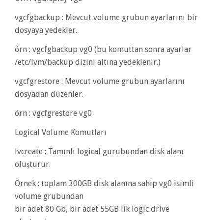
vgcfgbackup : Mevcut volume grubun ayarlarını bir
dosyaya yedekler.
örn : vgcfgbackup vg0 (bu komuttan sonra ayarlar
/etc/lvm/backup dizini altına yedeklenir.)
vgcfgrestore : Mevcut volume grubun ayarlarını
dosyadan düzenler.
örn : vgcfgrestore vg0
Logical Volume Komutları
lvcreate : Tamınlı logical gurubundan disk alanı
oluşturur.
Örnek : toplam 300GB disk alanına sahip vg0 isimli
volume grubundan
bir adet 80 Gb, bir adet 55GB lik logic drive