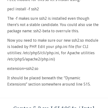
pecl install -f ssh2
The -f makes sure ssh2 is installed even though
there’s not a stable candidate. You could also use the
package name: ssh2-beta to overrule this.
Now you need to make sure our new ssh2.so module
is loaded by PHP. Edit your php.ini file (for CLI
utitilies: /etc/php5/cli/php.ini, for Apache utilities
/etc/php5/apache2/php.ini)
extension=ssh2.so
It should be placed beneath the: “Dynamic
Extensions” section somewhere around line 515.