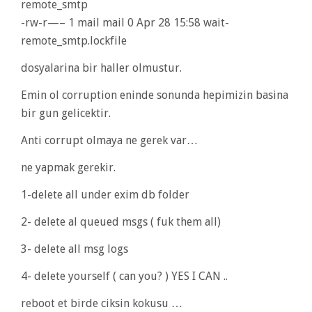
remote_smtp
-rw-r—– 1 mail mail 0 Apr 28 15:58 wait-
remote_smtp.lockfile
dosyalarina bir haller olmustur.
Emin ol corruption eninde sonunda hepimizin basina
bir gun gelicektir.
Anti corrupt olmaya ne gerek var…
ne yapmak gerekir.
1-delete all under exim db folder
2- delete al queued msgs ( fuk them all)
3- delete all msg logs
4- delete yourself ( can you? ) YES I CAN ..
reboot et birde ciksin kokusu …