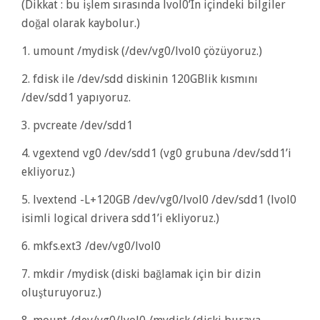
(Dikkat : bu işlem sırasında lvol0’In içindeki bilgiler
doğal olarak kaybolur.)
1. umount /mydisk (/dev/vg0/lvol0 çözüyoruz.)
2. fdisk ile /dev/sdd diskinin 120GBlik kısmını
/dev/sdd1 yapıyoruz.
3. pvcreate /dev/sdd1
4. vgextend vg0 /dev/sdd1 (vg0 grubuna /dev/sdd1’i
ekliyoruz.)
5. lvextend -L+120GB /dev/vg0/lvol0 /dev/sdd1 (lvol0
isimli logical drivera sdd1’i ekliyoruz.)
6. mkfs.ext3 /dev/vg0/lvol0
7. mkdir /mydisk (diski bağlamak için bir dizin
oluşturuyoruz.)