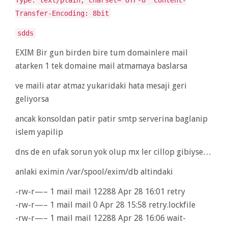
Transfer-Encoding: 8bit
sdds
EXIM Bir gun birden bire tum domainlere mail
atarken 1 tek domaine mail atmamaya baslarsa
ve maili atar atmaz yukaridaki hata mesaji geri
geliyorsa
ancak konsoldan patir patir smtp serverina baglanip
islem yapilip
dns de en ufak sorun yok olup mx ler cillop gibiyse…
anlaki eximin /var/spool/exim/db altindaki
-rw-r—– 1 mail mail 12288 Apr 28 16:01 retry
-rw-r—– 1 mail mail 0 Apr 28 15:58 retry.lockfile
-rw-r—– 1 mail mail 12288 Apr 28 16:06 wait-