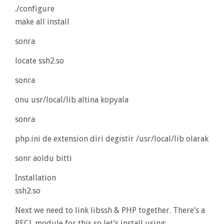
./configure
make all install
sonra
locate ssh2.so
sonra
onu usr/local/lib altina kopyala
sonra
php.ini de extension diri degistir /usr/local/lib olarak
sonr aoldu bitti
Installation
ssh2.so
Next we need to link libssh & PHP together. There’s a
PECL module for this so let’s install using: