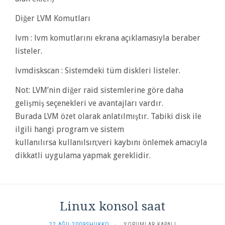
Diğer LVM Komutları
lvm : lvm komutlarını ekrana açıklamasıyla beraber
listeler.
lvmdiskscan : Sistemdeki tüm diskleri listeler.
Not: LVM’nin diğer raid sistemlerine göre daha
gelişmiş seçenekleri ve avantajları vardır.
Burada LVM özet olarak anlatılmıştır. Tabiki disk ile
ilgili hangi program ve sistem
kullanılırsa kullanılsın;veri kaybını önlemek amacıyla
dikkatli uygulama yapmak gereklidir.
Linux konsol saat
LINUX
22 AĞU 2009
SHUKKO
·
YORUMLAR KAPALI