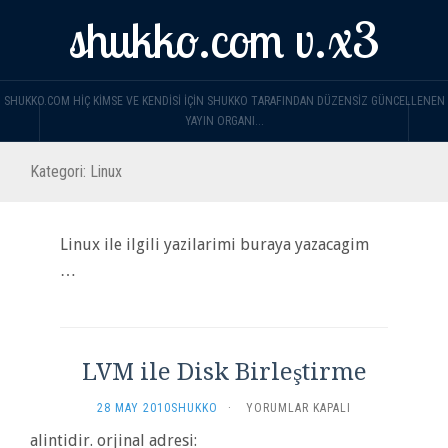
shukko.com v.x3
SHUKKO.COM HIÇ KIMSE VE KENDISI IÇIN SHUKKO TARAFINDAN DÜZENSIZ GÜNCELLENEN
YAYIN ORGANI...
Kategori:
Linux
Linux ile ilgili yazilarimi buraya yazacagim
…
LVM ile Disk Birleştirme
LVM
28 MAY 2010
SHUKKO
·
YORUMLAR KAPALI
ILE
alintidir. orjinal adresi:
DISK