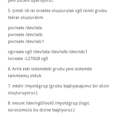
yeni düzeni uyarlıyoruz.
5. Şimdi ilk iki örnekte oluşturulan vg0 isimli grubu
tekrar oluşturalım.
pvcreate /dev/sda
pvcreate /dev/sdb
pvcreate /dev/sdc1
vgcreate vg0 /dev/sda /dev/sdb /dev/sdc1
lvcreate -L270GB vg0
6. Artık eski sistemdeki grubu yeni sistemde
tanımlamış olduk.
7. mkdir /myoldgrup (grubu bağlıyacağımız bir dizin
oluşturuyoruz.)
8. mount /dev/vg0/lvol0 /myoldgrup (logic
sürücümüzü bu dizine bağlıyoruz.)