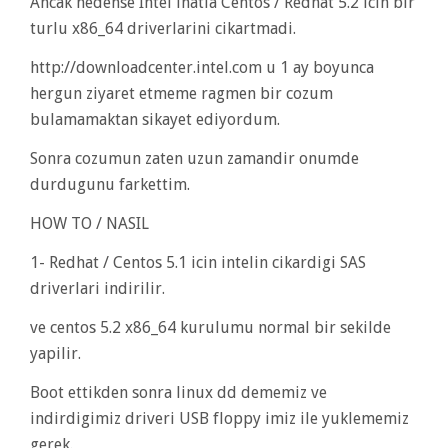
Ancak nedense Intel inatla Centos / Redhat 5.2 icin bir
turlu x86_64 driverlarini cikartmadi.
http://downloadcenter.intel.com u 1 ay boyunca
hergun ziyaret etmeme ragmen bir cozum
bulamamaktan sikayet ediyordum.
Sonra cozumun zaten uzun zamandir onumde
durdugunu farkettim.
HOW TO / NASIL
1- Redhat / Centos 5.1 icin intelin cikardigi SAS
driverlari indirilir.
ve centos 5.2 x86_64 kurulumu normal bir sekilde
yapilir.
Boot ettikden sonra linux dd dememiz ve
indirdigimiz driveri USB floppy imiz ile yuklememiz
gerek.