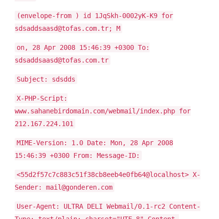
(envelope-from
) id 1JqSkh-0002yK-K9 for
sdsaddsaasd@tofas.com.tr; M
on, 28 Apr 2008 15:46:39 +0300 To:
sdsaddsaasd@tofas.com.tr
Subject: sdsdds
X-PHP-Script:
www.sahanebirdomain.com/webmail/index.php for
212.167.224.101
MIME-Version: 1.0 Date: Mon, 28 Apr 2008
15:46:39 +0300 From:
Message-ID:
<55d2f57c7c883c51f38cb8eeb4e0fb64@localhost> X-
Sender: mail@gonderen.com
User-Agent: ULTRA DELI Webmail/0.1-rc2 Content-
Type: text/plain; charset="UTF-8" Content-