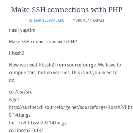
Make SSH connections with PHP
MAKE
02 MAR 2009
SHUKKO
·
YORUMLAR KAPALI
SSH
nasil yaptim
CONNECTIONS
WITH
Make SSH connections with PHP
PHP
IÇIN
libssh2
Now we need libssh2 from sourcefourge. We have to
compile this, but no worries, this is all you need to
do:
cd /usr/src
wget
http://surfnet.dl.sourceforge.net/sourceforge/libssh2/lib
0.14.tar.gz
tar -zxvf libssh2-0.14.tar.gz
cd libssh2-0.14/