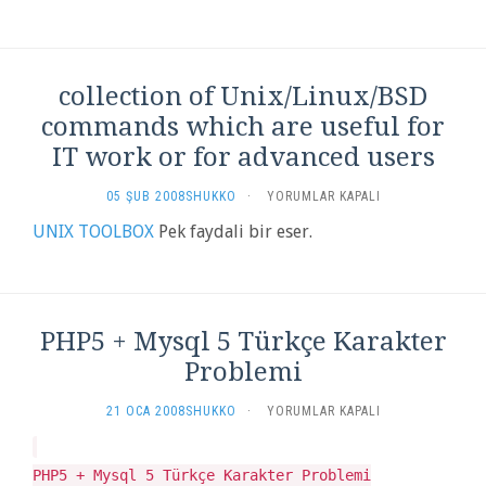
collection of Unix/Linux/BSD
commands which are useful for
IT work or for advanced users
COLLECTION
05 ŞUB 2008
SHUKKO
·
YORUMLAR KAPALI
OF
UNIX TOOLBOX
Pek faydali bir eser.
UNIX/LINUX/BSD
COMMANDS
WHICH
ARE
USEFUL
PHP5 + Mysql 5 Türkçe Karakter
FOR
IT
Problemi
WORK
OR
PHP5
21 OCA 2008
SHUKKO
·
YORUMLAR KAPALI
FOR
+
ADVANCED
MYSQL
USERS
5
PHP5 + Mysql 5 Türkçe Karakter Problemi
IÇIN