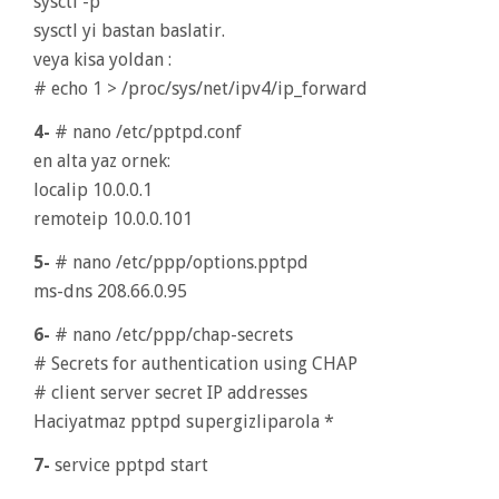
sysctl -p
sysctl yi bastan baslatir.
veya kisa yoldan :
# echo 1 > /proc/sys/net/ipv4/ip_forward
4-
# nano /etc/pptpd.conf
en alta yaz ornek:
localip 10.0.0.1
remoteip 10.0.0.101
5-
# nano /etc/ppp/options.pptpd
ms-dns 208.66.0.95
6-
# nano /etc/ppp/chap-secrets
# Secrets for authentication using CHAP
# client server secret IP addresses
Haciyatmaz pptpd supergizliparola *
7-
service pptpd start