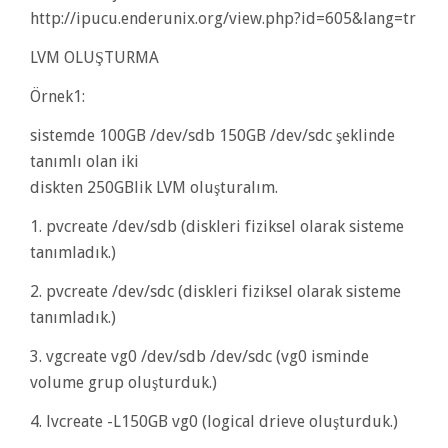
http://ipucu.enderunix.org/view.php?id=605&lang=tr
BIRLEŞTIRME
IÇIN
LVM OLUŞTURMA
Örnek1:
sistemde 100GB /dev/sdb 150GB /dev/sdc şeklinde
tanımlı olan iki
diskten 250GBlik LVM oluşturalım.
1. pvcreate /dev/sdb (diskleri fiziksel olarak sisteme
tanımladık.)
2. pvcreate /dev/sdc (diskleri fiziksel olarak sisteme
tanımladık.)
3. vgcreate vg0 /dev/sdb /dev/sdc (vg0 isminde
volume grup oluşturduk.)
4. lvcreate -L150GB vg0 (logical drieve oluşturduk.)