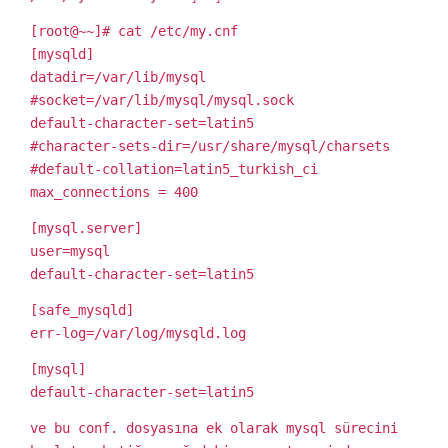
[root@~~]# cat /etc/my.cnf
[mysqld]
datadir=/var/lib/mysql
#socket=/var/lib/mysql/mysql.sock
default-character-set=latin5
#character-sets-dir=/usr/share/mysql/charsets
#default-collation=latin5_turkish_ci
max_connections = 400
[mysql.server]
user=mysql
default-character-set=latin5
[safe_mysqld]
err-log=/var/log/mysqld.log
[mysql]
default-character-set=latin5
ve bu conf. dosyasına ek olarak mysql sürecini