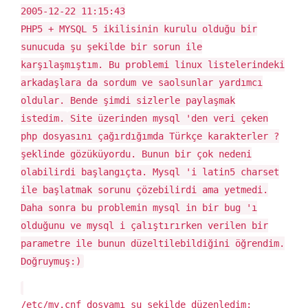
TÜRKÇE
2005-12-22 11:15:43
KARAKTER
PHP5 + MYSQL 5 ikilisinin kurulu olduğu bir
PROBLEMI
IÇIN
sunucuda şu şekilde bir sorun ile
karşılaşmıştım. Bu problemi linux listelerindeki
arkadaşlara da sordum ve saolsunlar yardımcı
oldular. Bende şimdi sizlerle paylaşmak
istedim.
Site üzerinden mysql 'den veri çeken
php dosyasını çağırdığımda Türkçe karakterler ?
şeklinde gözüküyordu. Bunun bir çok nedeni
olabilirdi başlangıçta. Mysql 'i latin5 charset
ile başlatmak sorunu çözebilirdi ama yetmedi.
Daha sonra bu problemin mysql in bir bug 'ı
olduğunu ve mysql i çalıştırırken verilen bir
parametre ile bunun düzeltilebildiğini öğrendim.
Doğruymuş:)
/etc/my.cnf dosyamı şu şekilde düzenledim: