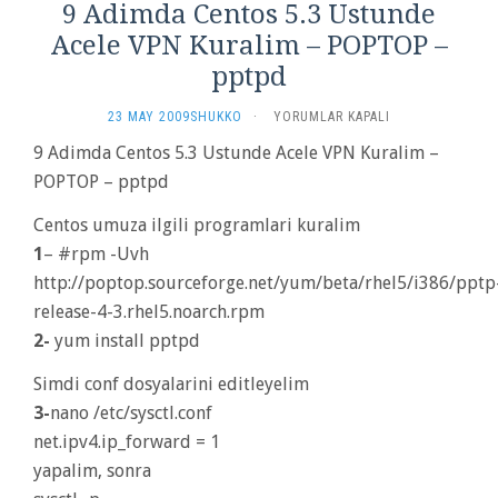
9 Adimda Centos 5.3 Ustunde
Acele VPN Kuralim – POPTOP –
pptpd
9
23 MAY 2009
SHUKKO
·
YORUMLAR KAPALI
ADIMDA
9 Adimda Centos 5.3 Ustunde Acele VPN Kuralim –
CENTOS
POPTOP – pptpd
5.3
USTUNDE
ACELE
Centos umuza ilgili programlari kuralim
VPN
1
– #rpm -Uvh
KURALIM
http://poptop.sourceforge.net/yum/beta/rhel5/i386/pptp
–
POPTOP
release-4-3.rhel5.noarch.rpm
–
2-
yum install pptpd
PPTPD
IÇIN
Simdi conf dosyalarini editleyelim
3-
nano /etc/sysctl.conf
net.ipv4.ip_forward = 1
yapalim, sonra