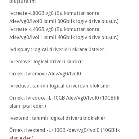
oluşturalım.
lvcreate -L80GB vg0 (Bu komuttan sonra
/dev/vg0/lvol0 isimli 80Gblik logiv drive oluşur.)
lvcreate -L40GB vg0 (Bu komuttan sonra
/dev/vg0/lvol1 isimli 40Gblik logiv drive oluşur.)
lvdisplay : logical driverleri ekrana listeler.
lvremove : logical driveri kaldırır.
Örnek : lvremove /dev/vg0/lvol0
lvreduce : tanımlı logical driverdan blok siler.
Örnek : lvreduce -L-10GB /dev/vg0/lvol0 (10GBlik
alanı iptal eder.)
lvextend : tanımlı logical drivera blok ekler.
Örnek : lvextend -L+10GB /dev/vg0/lvol0 (10GBlik
alan ekler.)