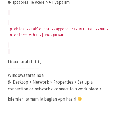
8-
Iptables ile acele NAT yapalim
iptables --table nat --append POSTROUTING --out-
interface eth1 -j MASQUERADE
Linux tarafi bitti ,
———————
Windows tarafinda:
9-
Desktop > Network > Properties > Set up a
connection or network > connect to a work place >
Islemleri tamam la baglan vpn hazir!