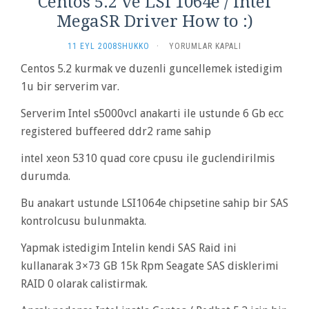
Centos 5.2 ve LSI 1064e / Intel
MegaSR Driver How to :)
CENTOS
11 EYL 2008
SHUKKO
·
YORUMLAR KAPALI
5.2
Centos 5.2 kurmak ve duzenli guncellemek istedigim
VE
1u bir serverim var.
LSI
1064E
/
Serverim Intel s5000vcl anakarti ile ustunde 6 Gb ecc
INTEL
registered buffeered ddr2 rame sahip
MEGASR
DRIVER
intel xeon 5310 quad core cpusu ile guclendirilmis
HOW
durumda.
TO
:)
Bu anakart ustunde LSI1064e chipsetine sahip bir SAS
IÇIN
kontrolcusu bulunmakta.
Yapmak istedigim Intelin kendi SAS Raid ini
kullanarak 3×73 GB 15k Rpm Seagate SAS disklerimi
RAID 0 olarak calistirmak.