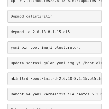
cp -r /lib/modules/2.6.18-8.el5/updates /lib
Depmod calistirilir
depmod -a 2.6.18-8.1.15.el5
yeni bir boot imaji olusturulur.
update sonrasi gelen yeni img yi /boot altin
mkinitrd /boot/initrd-2.6.18-8.1.15.el5.img 
Reboot ve yeni kernelimiz ile centos 5.2 miz