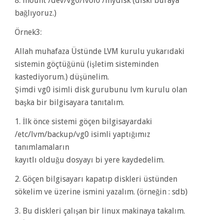
8. mount /dev/vg0/lvol0 /mydisk (diski buraya
bağlıyoruz.)
Örnek3:
Allah muhafaza Üstünde LVM kurulu yukarıdaki
sistemin göçtüğünü (işletim sisteminden
kastediyorum.) düşünelim.
Şimdi vg0 isimli disk gurubunu lvm kurulu olan
başka bir bilgisayara tanıtalım.
1. İlk önce sistemi göçen bilgisayardaki
/etc/lvm/backup/vg0 isimli yaptığımız
tanımlamaların
kayıtlı olduğu dosyayı bi yere kaydedelim.
2. Göçen bilgisayarı kapatıp diskleri üstünden
sökelim ve üzerine ismini yazalım. (örneğin : sdb)
3. Bu diskleri çalışan bir linux makinaya takalım.