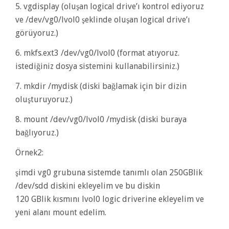
5. vgdisplay (oluşan logical drive’ı kontrol ediyoruz
ve /dev/vg0/lvol0 şeklinde oluşan logical drive’ı
görüyoruz.)
6. mkfs.ext3 /dev/vg0/lvol0 (format atıyoruz.
istediğiniz dosya sistemini kullanabilirsiniz.)
7. mkdir /mydisk (diski bağlamak için bir dizin
oluşturuyoruz.)
8. mount /dev/vg0/lvol0 /mydisk (diski buraya
bağlıyoruz.)
Örnek2:
şimdi vg0 grubuna sistemde tanımlı olan 250GBlik
/dev/sdd diskini ekleyelim ve bu diskin
120 GBlik kısmını lvol0 logic driverine ekleyelim ve
yeni alanı mount edelim.