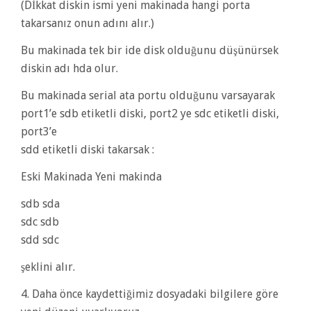
(Dİkkat diskin ismi yeni makinada hangi porta
takarsanız onun adını alır.)
Bu makinada tek bir ide disk olduğunu düşünürsek
diskin adı hda olur.
Bu makinada serial ata portu olduğunu varsayarak
port1’e sdb etiketli diski, port2 ye sdc etiketli diski,
port3’e
sdd etiketli diski takarsak :
Eski Makinada Yeni makinda
sdb sda
sdc sdb
sdd sdc
şeklini alır.
4. Daha önce kaydettiğimiz dosyadaki bilgilere göre