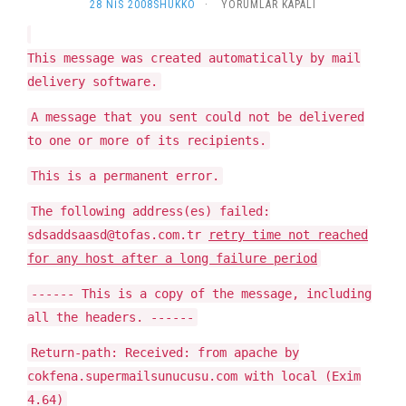
RETRY
28 NIS 2008
SHUKKO
·
YORUMLAR KAPALI
TIME
NOT
REACHED
This message was created automatically by mail
FOR
delivery software.
ANY
HOST
A message that you sent could not be delivered
AFTER
to one or more of its recipients.
A
LONG
This is a permanent error.
FAILURE
PERIOD
The following address(es) failed:
IÇIN
sdsaddsaasd@tofas.com.tr
retry time not reached
for any host after a long failure period
------ This is a copy of the message, including
all the headers. ------
Return-path:
Received: from apache by
cokfena.supermailsunucusu.com with local (Exim
4.64)