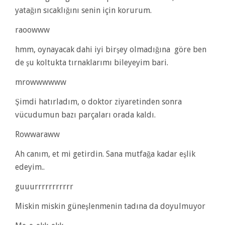
yatağın sıcaklığını senin için korurum.
raoowww
hmm, oynayacak dahi iyi birşey olmadığına göre ben
de şu koltukta tırnaklarımı bileyeyim bari.
mrowwwwww
Şimdi hatırladım, o doktor ziyaretinden sonra
vücudumun bazı parçaları orada kaldı.
Rowwaraww
Ah canım, et mi getirdin. Sana mutfağa kadar eşlik
edeyim..
guuurrrrrrrrrrr
Miskin miskin güneşlenmenin tadına da doyulmuyor