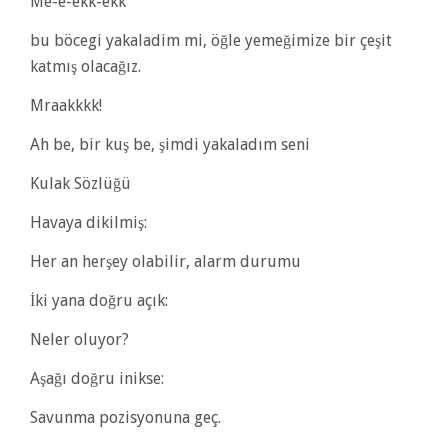
Me-e-ekk-ekk
bu böcegi yakaladim mi, öğle yemeğimize bir çeşit
katmış olacağız.
Mraakkkk!
Ah be, bir kuş be, şimdi yakaladım seni
Kulak Sözlüğü
Havaya dikilmiş:
Her an herşey olabilir, alarm durumu
İki yana doğru açık:
Neler oluyor?
Aşağı doğru inikse:
Savunma pozisyonuna geç.