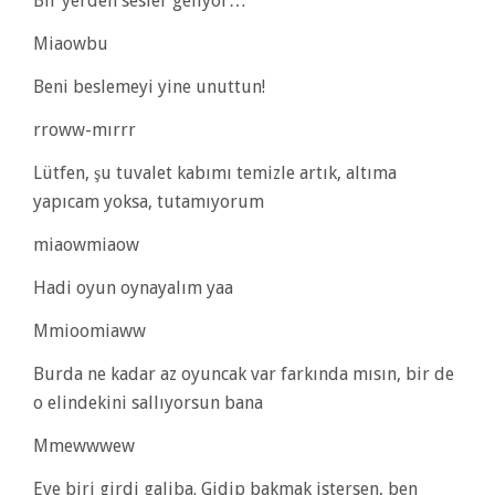
Bir yerden sesler geliyor…
Miaowbu
Beni beslemeyi yine unuttun!
rroww-mırrr
Lütfen, şu tuvalet kabımı temizle artık, altıma
yapıcam yoksa, tutamıyorum
miaowmiaow
Hadi oyun oynayalım yaa
Mmioomiaww
Burda ne kadar az oyuncak var farkında mısın, bir de
o elindekini sallıyorsun bana
Mmewwwew
Eve biri girdi galiba. Gidip bakmak istersen, ben