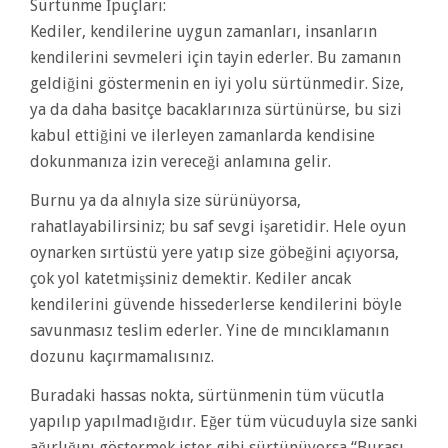
Sürtünme İpuçları:
Kediler, kendilerine uygun zamanları, insanların
kendilerini sevmeleri için tayin ederler. Bu zamanın
geldiğini göstermenin en iyi yolu sürtünmedir. Size,
ya da daha basitçe bacaklarınıza sürtünürse, bu sizi
kabul ettiğini ve ilerleyen zamanlarda kendisine
dokunmanıza izin vereceği anlamına gelir.
Burnu ya da alnıyla size sürünüyorsa,
rahatlayabilirsiniz; bu saf sevgi işaretidir. Hele oyun
oynarken sırtüstü yere yatıp size göbeğini açıyorsa,
çok yol katetmişsiniz demektir. Kediler ancak
kendilerini güvende hissederlerse kendilerini böyle
savunmasız teslim ederler. Yine de mıncıklamanın
dozunu kaçırmamalısınız.
Buradaki hassas nokta, sürtünmenin tüm vücutla
yapılıp yapılmadığıdır. Eğer tüm vücuduyla size sanki
ağırlığını göstermek ister gibi sürtünüyorsa “Burası