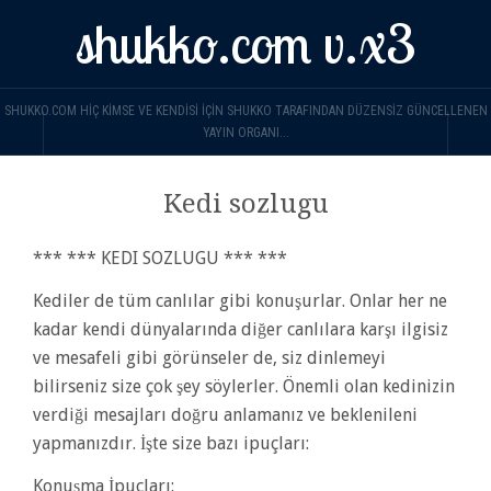
shukko.com v.x3
SHUKKO.COM HIÇ KIMSE VE KENDISI IÇIN SHUKKO TARAFINDAN DÜZENSIZ GÜNCELLENEN
YAYIN ORGANI...
Kedi sozlugu
*** *** KEDI SOZLUGU *** ***
Kediler de tüm canlılar gibi konuşurlar. Onlar her ne
kadar kendi dünyalarında diğer canlılara karşı ilgisiz
ve mesafeli gibi görünseler de, siz dinlemeyi
bilirseniz size çok şey söylerler. Önemli olan kedinizin
verdiği mesajları doğru anlamanız ve beklenileni
yapmanızdır. İşte size bazı ipuçları:
Konuşma İpuçları: