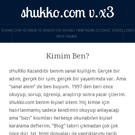
shukko.com v.x3
SHUKKO.COM HIÇ KIMSE VE KENDISI IÇIN SHUKKO TARAFINDAN DÜZENSIZ GÜNCELLENEN
YAYIN ORGANI...
Kimim Ben?
sHuKKo Kazandibi benim sanal kişiliğim. Gerçek bir
adım, gerçek bir işim, gerçek bir yaşantımda var.. Ama
“sanal alem” de ben buyum.. 1997 den beri önce
okuyup, sorup, öğrenip, araştırıp sonra yazar çizerim.
shukko.com benim kişisel sitem. Hiç kimse için
hazırlanmamış sadece kendimin okuyup anlayacağı
ama “bazı” kısımları herkesçe okunabilen kişisel
karalama defterim, “Blog” tabiri çıkmadan çok çok
önce düz .txt .html dosyaları ile yaptıklarımı tarih