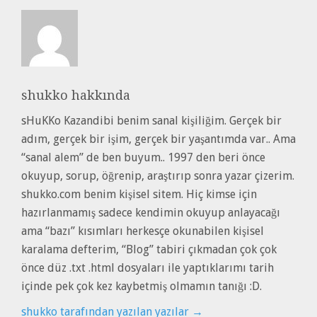
OKUNUR
YETKI
VERMEK
LINUX
IÇIN
shukko
hakkında
sHuKKo Kazandibi benim sanal kişiliğim. Gerçek bir
adım, gerçek bir işim, gerçek bir yaşantımda var.. Ama
“sanal alem” de ben buyum.. 1997 den beri önce
okuyup, sorup, öğrenip, araştırıp sonra yazar çizerim.
shukko.com benim kişisel sitem. Hiç kimse için
hazırlanmamış sadece kendimin okuyup anlayacağı
ama “bazı” kısımları herkesçe okunabilen kişisel
karalama defterim, “Blog” tabiri çıkmadan çok çok
önce düz .txt .html dosyaları ile yaptıklarımı tarih
içinde pek çok kez kaybetmiş olmamın tanığı :D.
shukko tarafından yazılan yazılar
→