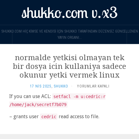
shukko.com v.x3
SHUKKO.COM HIÇ KIMSE VE KENDISI IÇIN SHUKKO TARAFINDAN DÜZENSIZ GÜNCELLENEN
YAYIN ORGANI...
normalde yetkisi olmayan tek
bir dosya icin kullaniya sadece
okunur yetki vermek linux
NORMALDE
17 NIS 2025
,
SHUKKO
·
YORUMLAR KAPALI
YETKISI
If you can use ACL:
setfacl -m u:cedric:r
OLMAYAN
TEK
/home/jack/secretf7b079
BIR
DOSYA
– grants user
read access to file.
cedric
ICIN
KULLANIYA
SADECE