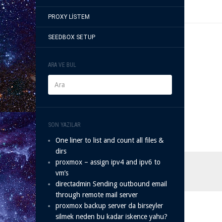
PROXY LISTEM
SEEDBOX SETUP
ARA VE BUL
SON YAZILAR
One liner to list and count all files &
dirs
proxmox – assign ipv4 and ipv6 to
vm’s
directadmin Sending outbound email
through remote mail server
proxmox backup server da birseyler
silmek neden bu kadar iskence yahu?