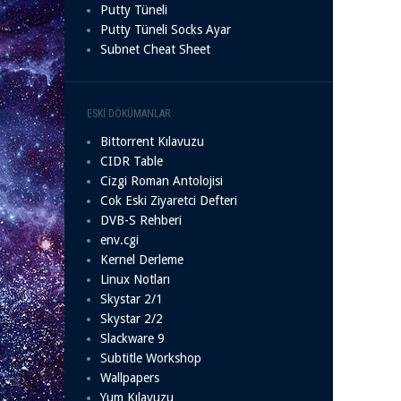
Putty Tüneli
Putty Tüneli Socks Ayar
Subnet Cheat Sheet
ESKI DÖKÜMANLAR
Bittorrent Kılavuzu
CIDR Table
Cizgi Roman Antolojisi
Cok Eski Ziyaretci Defteri
DVB-S Rehberi
env.cgi
Kernel Derleme
Linux Notları
Skystar 2/1
Skystar 2/2
Slackware 9
Subtitle Workshop
Wallpapers
Yum Kılavuzu