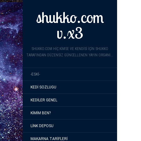
shukko.com
v.x3
SHUKKO.COM HIÇ KIMSE VE KENDISI IÇIN SHUKKO
TARAFINDAN DÜZENSIZ GÜNCELLENEN YAYIN ORGANI...
-ESKI-
KEDI SOZLUGU
KEDILER GENEL
KIMIM BEN?
LINK DEPOSU
MAKARNA TARIFLERI