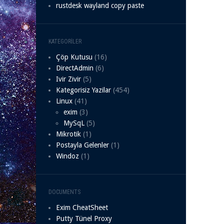
rustdesk wayland copy paste
KATEGORILER
Çöp Kutusu
(16)
DirectAdmin
(6)
Ivir Zivir
(5)
Kategorisiz Yazilar
(454)
Linux
(41)
exim
(3)
MySqL
(5)
Mikrotik
(1)
Postayla Gelenler
(1)
Windoz
(1)
DOCUMENTS
Exim CheatSheet
Putty Tünel Proxy