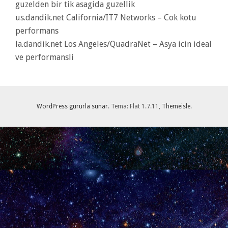
guzelden bir tik asagida guzellik
us.dandik.net California/IT7 Networks – Cok kotu
performans
la.dandik.net Los Angeles/QuadraNet – Asya icin ideal
ve performansli
WordPress gururla sunar
. Tema: Flat 1.7.11,
Themeisle
.