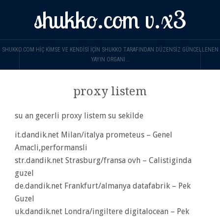
shukko.com v.x3
SHUKKO.COM HIÇ KIMSE VE KENDISI IÇIN SHUKKO TARAFINDAN DÜZENSIZ GÜNCELLENEN
YAYIN ORGANI...
proxy listem
su an gecerli proxy listem su sekilde
it.dandik.net Milan/italya prometeus – Genel
Amacli,performansli
str.dandik.net Strasburg/fransa ovh – Calistiginda
guzel
de.dandik.net Frankfurt/almanya datafabrik – Pek
Guzel
uk.dandik.net Londra/ingiltere digitalocean – Pek