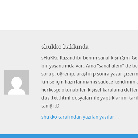
shukko
hakkında
sHuKKo Kazandibi benim sanal kişiliğim. Ger
bir yaşantımda var.. Ama “sanal alem” de b
sorup, öğrenip, araştırıp sonra yazar çizeri
kimse için hazırlanmamış sadece kendimin o
herkesçe okunabilen kişisel karalama defter
düz .txt .html dosyaları ile yaptıklarımı ta
tanığı :D.
shukko tarafından yazılan yazılar
→