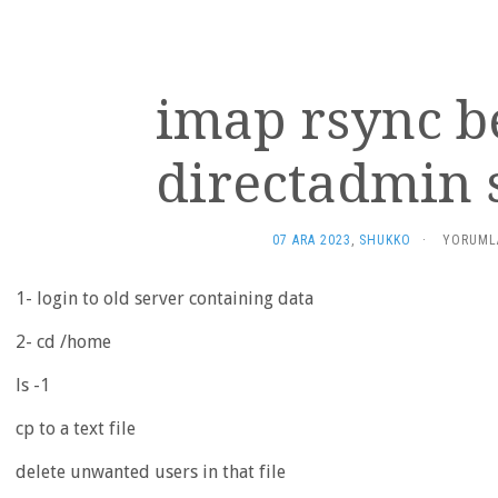
imap rsync 
directadmin 
IMAP
07 ARA 2023
,
SHUKKO
·
YORUMLA
RSYNC
BETWEE
1- login to old server containing data
DIRECTA
SERVERS
2- cd /home
IÇIN
ls -1
cp to a text file
delete unwanted users in that file