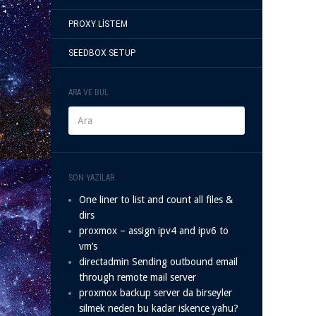
PROXY LISTEM
SEEDBOX SETUP
ARA VE BUL
SON YAZILAR
One liner to list and count all files &
dirs
proxmox – assign ipv4 and ipv6 to
vm’s
directadmin Sending outbound email
through remote mail server
proxmox backup server da birseyler
silmek neden bu kadar iskence yahu?