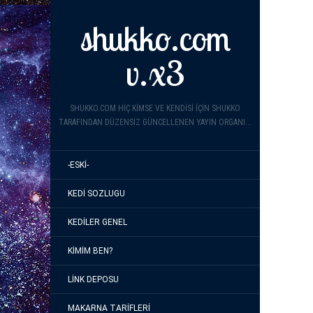
shukko.com
v.x3
SHUKKO.COM HIÇ KIMSE VE KENDISI IÇIN SHUKKO
TARAFINDAN DÜZENSIZ GÜNCELLENEN YAYIN ORGANI...
-ESKI-
KEDI SOZLUGU
KEDILER GENEL
KIMIM BEN?
LINK DEPOSU
MAKARNA TARIFLERI