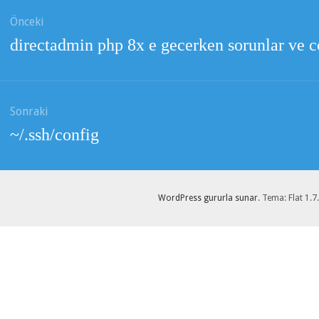
Önceki
nmesi
Önceki
directadmin php 8x e gecerken sorunlar ve 
yazı:
Sonraki
Sonraki
~/.ssh/config
yazı:
WordPress gururla sunar
. Tema: Flat 1.7