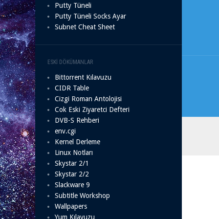
Yazı
Putty Tüneli
gezi
Putty Tüneli Socks Ayar
Subnet Cheat Sheet
ESKI DÖKÜMANLAR
Bittorrent Kılavuzu
CIDR Table
Cizgi Roman Antolojisi
Cok Eski Ziyaretci Defteri
DVB-S Rehberi
env.cgi
Kernel Derleme
Linux Notları
Skystar 2/1
Skystar 2/2
Slackware 9
Subtitle Workshop
Wallpapers
Yum Kılavuzu