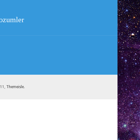
cozumler
.11,
Themeisle
.