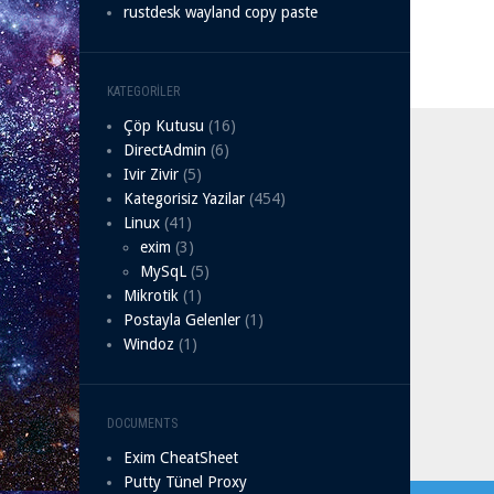
rustdesk wayland copy paste
KATEGORILER
Çöp Kutusu
(16)
DirectAdmin
(6)
Ivir Zivir
(5)
Kategorisiz Yazilar
(454)
Linux
(41)
exim
(3)
MySqL
(5)
Mikrotik
(1)
Postayla Gelenler
(1)
Windoz
(1)
DOCUMENTS
Exim CheatSheet
Putty Tünel Proxy