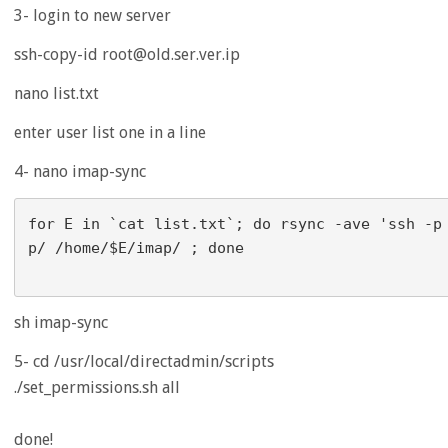
3- login to new server
ssh-copy-id root@old.ser.ver.ip
nano list.txt
enter user list one in a line
4- nano imap-sync
for E in `cat list.txt`; do rsync -ave 'ssh -p
p/ /home/$E/imap/ ; done

sh imap-sync
5- cd /usr/local/directadmin/scripts
./set_permissions.sh all
done!