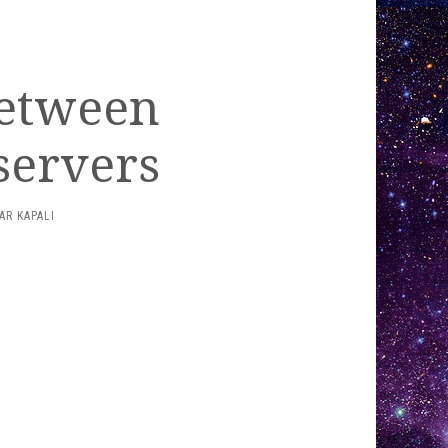
between
servers
R KAPALI
N
DMIN