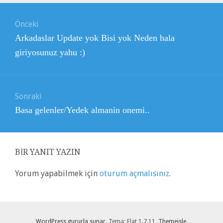
Yazı
Önceki
gezinmesi
Önceki
Arkadaslar Update yok Bisi yok Neden hala
yazı:
giriyosunuz yahu :)
Sonraki
Sonraki
Basa gelenler/Yedek almanin onemi..
yazı:
BIR YANIT YAZIN
Yorum yapabilmek için
oturum açmalısınız
.
WordPress gururla sunar
. Tema: Flat 1.7.11,
Themeisle
.