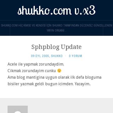
shukko.com v.x3
SHUKKO.COM HIÇ KIMSE VE KENDISI IÇIN SHUKKO TARAFINDAN DÜZENSIZ GÜNCELLENEN
YAYIN ORGANI...
Sphpblog Update
09 EYL 2005
,
SHUKKO
·
0 YORUM
Acele ile yapmak zorundaydim.
Cikmak zorundayim cunku
Ama blog mantigina uygun olarak ilk defa bloguma
bisiler yazmak geldi bugun icimden. Yazayim..