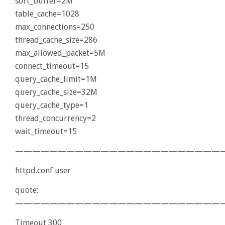
sort_buffer=2M
table_cache=1028
max_connections=250
thread_cache_size=286
max_allowed_packet=5M
connect_timeout=15
query_cache_limit=1M
query_cache_size=32M
query_cache_type=1
thread_concurrency=2
wait_timeout=15
—————————————————————————
httpd.conf user
quote:
—————————————————————————
Timeout 300