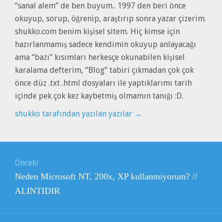
“sanal alem” de ben buyum.. 1997 den beri önce
okuyup, sorup, öğrenip, araştırıp sonra yazar çizerim.
shukko.com benim kişisel sitem. Hiç kimse için
hazırlanmamış sadece kendimin okuyup anlayacağı
ama “bazı” kısımları herkesçe okunabilen kişisel
karalama defterim, “Blog” tabiri çıkmadan çok çok
önce düz .txt .html dosyaları ile yaptıklarımı tarih
içinde pek çok kez kaybetmiş olmamın tanığı :D.
shukko tarafından yazılan yazılar
→
Yazı
Önceki
gezinmesi
Önceki
Neden Microsoft NT, 200x, XP kullanmiyorum? //
yazı:
ALINTIDIR