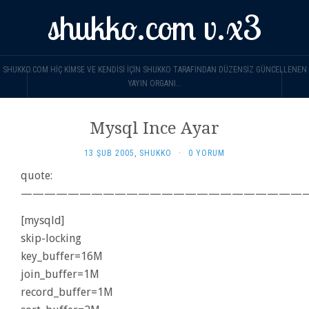
shukko.com v.x3
SHUKKO.COM HIÇ KIMSE VE KENDISI IÇIN SHUKKO TARAFINDAN DÜZENSIZ GÜNCELLENEN
YAYIN ORGANI...
Mysql Ince Ayar
13 ŞUB 2005
,
SHUKKO
·
0 YORUM
quote:
—————————————————————————
[mysqld]
skip-locking
key_buffer=16M
join_buffer=1M
record_buffer=1M