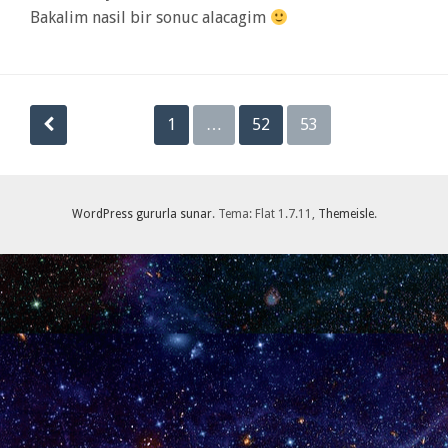
Bakalim nasil bir sonuc alacagim
Yazı
1
…
52
53
sayfalaması
WordPress gururla sunar
. Tema: Flat 1.7.11,
Themeisle
.