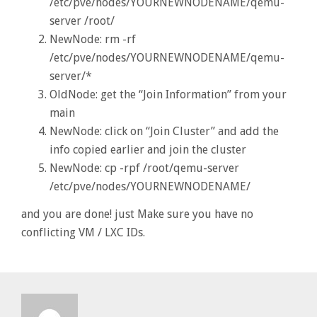
/etc/pve/nodes/YOURNEWNODENAME/qemu-
IÇIN
server /root/
NewNode: rm -rf
/etc/pve/nodes/YOURNEWNODENAME/qemu-
server/*
OldNode: get the “Join Information” from your
main
NewNode: click on “Join Cluster” and add the
info copied earlier and join the cluster
NewNode: cp -rpf /root/qemu-server
/etc/pve/nodes/YOURNEWNODENAME/
and you are done! just Make sure you have no
conflicting VM / LXC IDs.