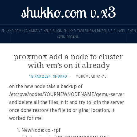
shukko.com v.x3
SHUKKO.COM HIÇ KIMSE VE KENDISI IÇIN SHUKKO TARAFINDAN DÜZENSIZ GÜNCELLENEN
YAYIN ORGANI...
proxmox add a node to cluster
with vm’s on it already
PROXMOX
18 KAS 2024
,
SHUKKO
·
YORUMLAR KAPALI
ADD
on the new node take a backup of
A
/etc/pve/nodes/YOURNEWNODENAME/qemu-server
NODE
TO
and delete all the files in it and try to join the server
CLUSTER
once done restore the file to original location, it
WITH
VM’S
worked for me!
ON
IT
NewNode: cp -rpf
ALREADY