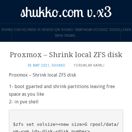
shukko.com v.x3
SHUKKO.COM HIÇ KIMSE VE KENDISI IÇIN SHUKKO TARAFINDAN DÜZENSIZ GÜNCELLENEN
YAYIN ORGANI...
Proxmox – Shrink local ZFS disk
PROXMOX
05 MAY 2021
,
SHUKKO
·
YORUMLAR KAPALI
–
Proxmox – Shrink local ZFS disk
SHRINK
LOCAL
1- boot gparted and shrink partitions leaving free
ZFS
DISK
space as you like
IÇIN
2- in pve shell
$zfs set volsize=<new size>G rpool/data/
vm-<vm id>-disk-<disk number>
