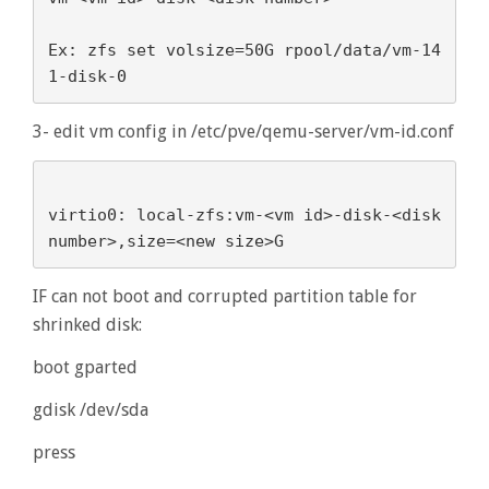
Ex: zfs set volsize=50G rpool/data/vm-14
1-disk-0
3- edit vm config in /etc/pve/qemu-server/vm-id.conf
virtio0: local-zfs:vm-<vm id>-disk-<disk 
IF can not boot and corrupted partition table for
shrinked disk:
boot gparted
gdisk /dev/sda
press