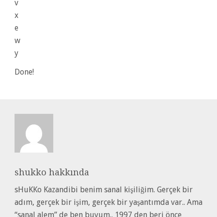
v
x
e
w
y
Done!
shukko
hakkında
sHuKKo Kazandibi benim sanal kişiliğim. Gerçek bir
adım, gerçek bir işim, gerçek bir yaşantımda var.. Ama
“sanal alem” de ben buyum.. 1997 den beri önce